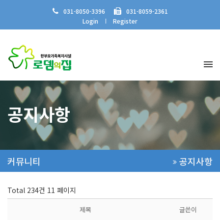
031-8050-3396
031-8059-2361
Login
Register
공지사항
커뮤니티
공지사항
Total 234건
11 페이지
제목
글쓴이