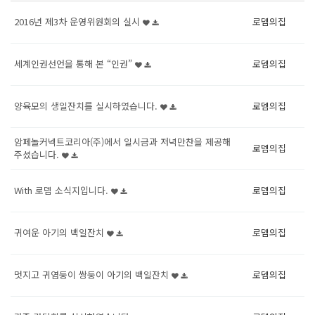
2016년 제3차 운영위원회의 실시
로뎀의집
세계인권선언을 통해 본 “인권”
로뎀의집
양육모의 생일잔치를 실시하였습니다.
로뎀의집
암페놀커넥트코리아(주)에서 일시금과 저녁만찬을 제공해
로뎀의집
주셨습니다.
With 로뎀 소식지입니다.
로뎀의집
귀여운 아기의 백일잔치
로뎀의집
멋지고 귀염둥이 쌍둥이 아기의 백일잔치
로뎀의집