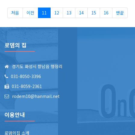
처음
이전
11
12
13
14
15
16
맨끝
로뎀의 집
경기도 화성시 향남읍 행정리
031-8050-3396
031-8059-2361
rodem10@hanmail.net
이용안내
로뎀의집 소개