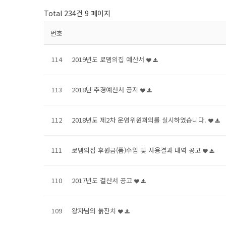
Total 234건
9 페이지
번호
114
2019년도 로뎀의집 예산서
113
2018년 추경예산서 공지
112
2018년도 제2차 운영위원회의를 실시하였습니다.
111
로뎀의집 후원금(품)수입 및 사용결과 내역 공고
110
2017년도 결산서 공고
109
왕자님의 돍잔치