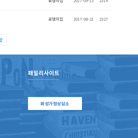
로뎀의집
2017-09-13
2314
로뎀의집
2017-08-21
2327
끝
패밀리사이트