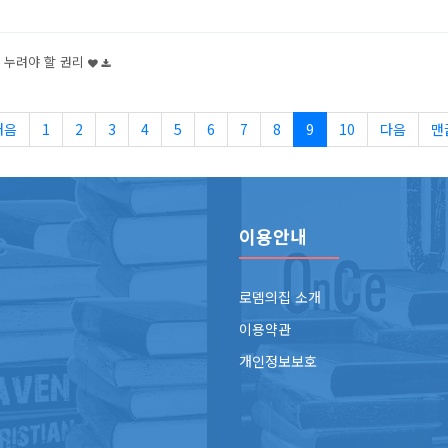
 누려야 할 권리
처음
1
2
3
4
5
6
7
8
9
10
다음
맨
이용안내
로뎀의집 소개
이용약관
개인정보보호