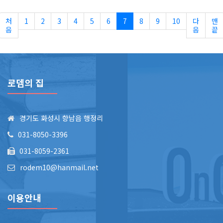
처
1
2
3
4
5
6
7
8
9
10
다
맨
음
음
끝
로뎀의 집
경기도 화성시 향남읍 행정리
031-8050-3396
031-8059-2361
rodem10@hanmail.net
이용안내