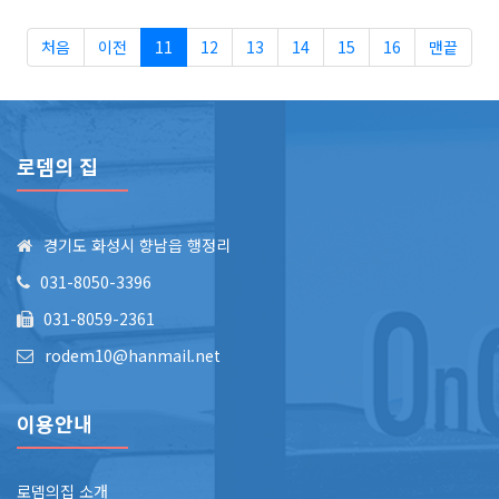
처음
이전
11
12
13
14
15
16
맨끝
로뎀의 집
경기도 화성시 향남읍 행정리
031-8050-3396
031-8059-2361
rodem10@hanmail.net
이용안내
로뎀의집 소개