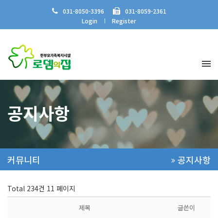
031-8050-3396
031-8059-2361
Login
Register
공지사항
커뮤니티
공지사항
Total 234건
11 페이지
제목
글쓴이