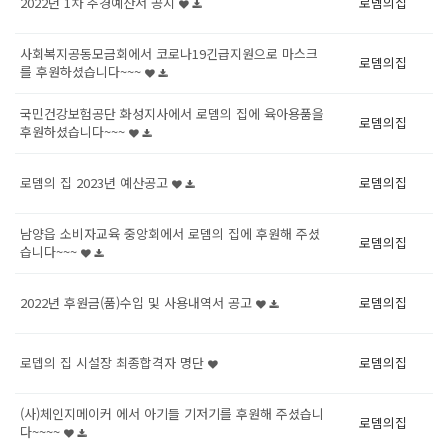
2022년 1차 추경예산서 공지
로뎀의집
사회복지공동모금회에서 코로나19긴급지원으로 마스크
로뎀의집
를 후원하셨습니다~~~
국민건강보험공단 화성지사에서 로뎀의 집에 육아용품을
로뎀의집
후원하셨습니다~~~
로뎀의 집 2023년 예산공고
로뎀의집
남양읍 소비자교육 중앙회에서 로뎀의 집에 후원해 주셨
로뎀의집
습니다~~~
2022년 후원금(품)수입 및 사용내역서 공고
로뎀의집
로뎁의 집 시설장 최종합격자 명단
로뎀의집
(사)체인지메이커 에서 아기들 기저기를 후원해 주셨습니
로뎀의집
다~~~~