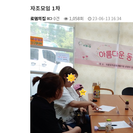
자조모임 1차
로뎀의집
0건
1,058회
23-06-13 16:34